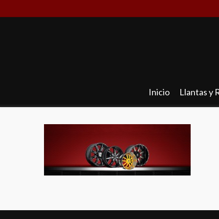
Skip
to
main
content
Inicio
Llantas y 